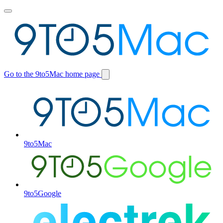
Toggle
main
menu
Go to the 9to5Mac home page
Switch
site
9to5Mac
9to5Google