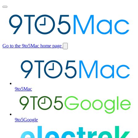
Toggle
main
menu
Go to the 9to5Mac home page
Switch
site
9to5Mac
9to5Google