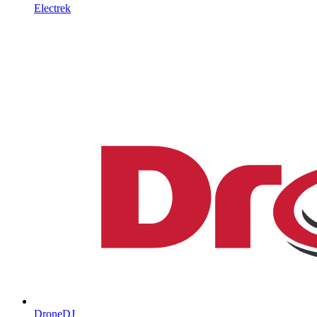
Electrek
DroneDJ