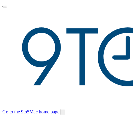
Toggle
main
menu
Go to the 9to5Mac home page
Switch
site