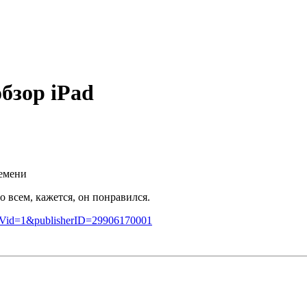
бзор iPad
ремени
о всем, кажется, он понравился.
1?isVid=1&publisherID=29906170001