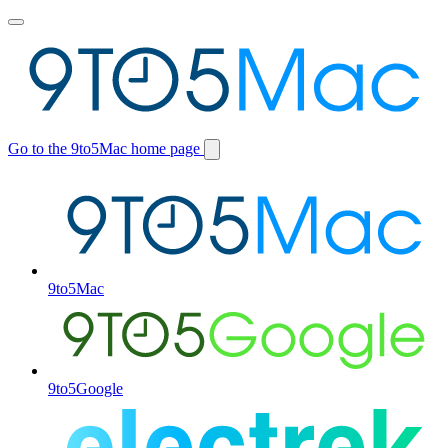
Toggle
main
menu
Go to the 9to5Mac home page
Switch
site
9to5Mac
9to5Google