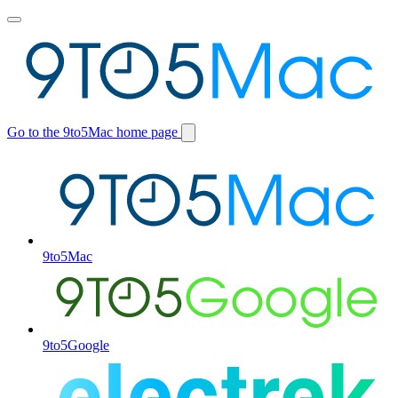
Toggle
main
menu
Go to the 9to5Mac home page
Switch
site
9to5Mac
9to5Google