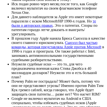
Иск подан ровно через месяц после того, как Google
включил мультитач на своем флагманском телефоне
Nexus One.
Для давнего наблюдателя за Apple это имеет некоторые
параллели с иском Microsoft/HP 1990-х годов. Но
те
были о авторских правах
. Это о патентах. Споры по
патентам гораздо легче доказать и выиграть/
урегулировать.
В прошлом году Apple наняла Брюса Сьюэлла в качестве
своего главного юрисконсульта.
Сьюэлл был частью
команды, которая представляла Apple против Microsoft
в
1990-х годах и проиграла. Он также работал с Intel,
занимаясь антимонопольными государственными
судебными разбирательствами.
Неужели судебные иски — это то, для чего
предназначена военная казна Стива Джобса в 40
миллиардов долларов? Неужели это и есть большой
план?
Почему Palm не пострадала? Может быть, потому что
они не представляют угрозы? Именно против Palm Тим
Кук гремел саблей, когда говорил, что Apple будет
защищать свои патенты… разве нет? Что насчет RIM?
Google не включил мультитач на Android в США
специально, чтобы избежать судебных исков (Apple