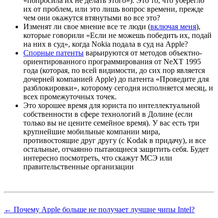
«попросила их не делать этого»). Это то, что уберегло
их от проблем, или это лишь вопрос времени, прежде
чем они окажутся втянутыми во все это?
Изменят ли свое мнение все те люди (
включая меня
),
которые говорили «Если не можешь победить их, подай
на них в суд», когда Nokia подала в суд на Apple?
Спорные патенты
варьируются от методов объектно-
ориентированного программирования от NeXT 1995
года (которая, по всей видимости, до сих пор является
дочерней компанией Apple) до патента «Проведите для
разблокировки», которому сегодня исполняется месяц, и
всех промежуточных точек.
Это хорошее время для юриста по интеллектуальной
собственности в сфере технологий в Долине (если
только вы не цените семейное время). У вас есть три
крупнейшие мобильные компании мира,
противостоящие друг другу (с Kodak в придачу), и все
остальные, отчаянно пытающиеся защитить себя. Будет
интересно посмотреть, что скажут МСЭ или
правительственные организации
← Почему Apple больше не получает лучшие чипы Intel?