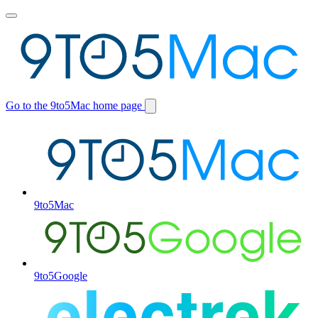
Toggle
main
menu
Go to the 9to5Mac home page
Switch
site
9to5Mac
9to5Google