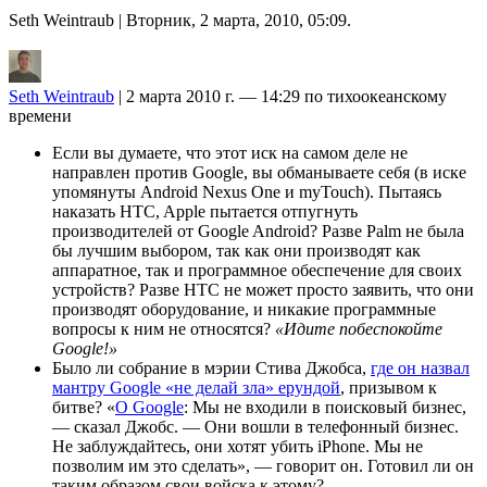
Seth Weintraub
| Вторник, 2 марта, 2010, 05:09.
Seth Weintraub
| 2 марта 2010 г. — 14:29 по тихоокеанскому
времени
Если вы думаете, что этот иск на самом деле не
направлен против Google, вы обманываете себя (в иске
упомянуты Android Nexus One и myTouch). Пытаясь
наказать HTC, Apple пытается отпугнуть
производителей от Google Android? Разве Palm не была
бы лучшим выбором, так как они производят как
аппаратное, так и программное обеспечение для своих
устройств? Разве HTC не может просто заявить, что они
производят оборудование, и никакие программные
вопросы к ним не относятся?
«Идите побеспокойте
Google!»
Было ли собрание в мэрии Стива Джобса,
где он назвал
мантру Google «не делай зла» ерундой
, призывом к
битве? «
О Google
: Мы не входили в поисковый бизнес,
— сказал Джобс. — Они вошли в телефонный бизнес.
Не заблуждайтесь, они хотят убить iPhone. Мы не
позволим им это сделать», — говорит он. Готовил ли он
таким образом свои войска к этому?