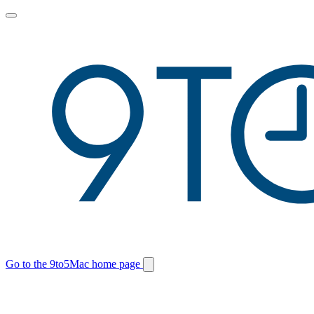
Toggle
main
menu
Go to the 9to5Mac home page
Switch
site