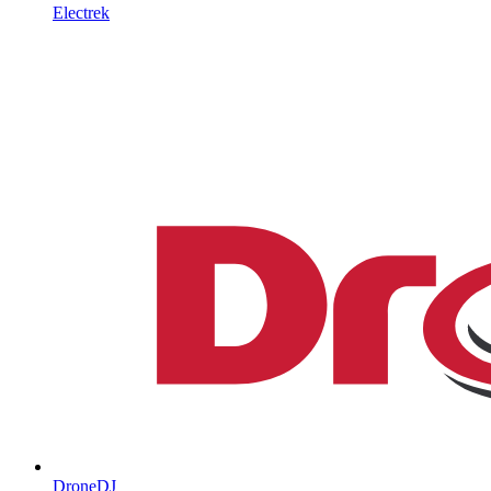
Electrek
DroneDJ