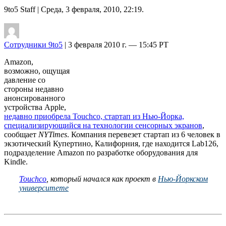
9to5 Staff
| Среда, 3 февраля, 2010, 22:19.
Сотрудники 9to5
| 3 февраля 2010 г. — 15:45 PT
Amazon,
возможно, ощущая
давление со
стороны недавно
анонсированного
устройства Apple,
недавно приобрела Touchco, стартап из Нью-Йорка,
специализирующийся на технологии сенсорных экранов
,
сообщает
NYTimes
. Компания перевезет стартап из 6 человек в
экзотический Купертино, Калифорния, где находится Lab126,
подразделение Amazon по разработке оборудования для
Kindle.
Touchco
, который начался как проект в
Нью-Йоркском
университете