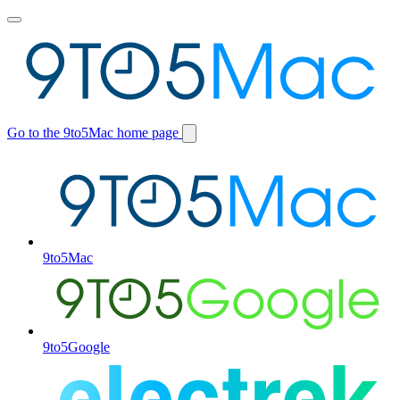
Toggle
main
menu
Go to the 9to5Mac home page
Switch
site
9to5Mac
9to5Google