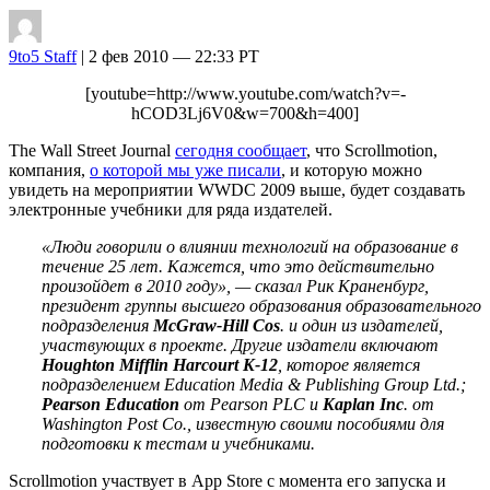
9to5 Staff
| 2 фев 2010 — 22:33 PT
[youtube=http://www.youtube.com/watch?v=-
hCOD3Lj6V0&w=700&h=400]
The Wall Street Journal
сегодня сообщает
, что Scrollmotion,
компания,
о которой мы уже писали
, и которую можно
увидеть на мероприятии WWDC 2009 выше, будет создавать
электронные учебники для ряда издателей.
«Люди говорили о влиянии технологий на образование в
течение 25 лет. Кажется, что это действительно
произойдет в 2010 году», — сказал Рик Краненбург,
президент группы высшего образования образовательного
подразделения
McGraw-Hill Cos
. и один из издателей,
участвующих в проекте. Другие издатели включают
Houghton Mifflin Harcourt K-12
, которое является
подразделением Education Media & Publishing Group Ltd.;
Pearson Education
от Pearson PLC и
Kaplan Inc
. от
Washington Post Co., известную своими пособиями для
подготовки к тестам и учебниками.
Scrollmotion участвует в App Store с момента его запуска и