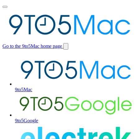
Toggle
main
menu
Go to the 9to5Mac home page
Switch
site
9to5Mac
9to5Google