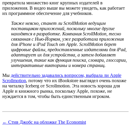
превратила множество книг крупных издателей в
приложения. В видео выше вы можете увидеть, как работает
их программное обеспечение для учебников.
Также неясно, станет ли ScrollMotion ведущим
поставщиком приложений, поскольку многие другие
находятся в разработке. Компания ScrollMotion, тесно
связанная с Нью-Йорком, уже разработала приложения
для iPhone и iPod Touch от Apple. ScrollMotion берет
цифровые файлы, предоставленные издателями для iPad,
адаптирует их для устройства, а затем добавляет
улучшения, такие как функция поиска, словари, глоссарии,
интерактивные викторины и номера страниц.
Мы
действительно задавались вопросом, выбрала ли Apple
Scrollmotion
, потому что их iBookstore выглядел очень похоже
на читалку Iceberg от Scrollmotion. Эта новость хороша для
Apple и книжного рынка, поскольку Apple, похоже, не
нуждается в том, чтобы быть единственным игроком.
← Стив Джобс на обложке The Economist