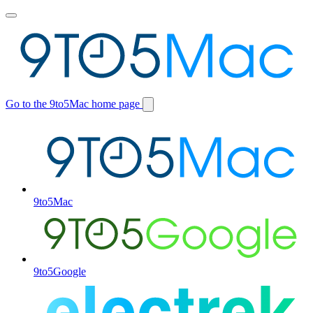
Toggle
main
menu
Go to the 9to5Mac home page
Switch
site
9to5Mac
9to5Google