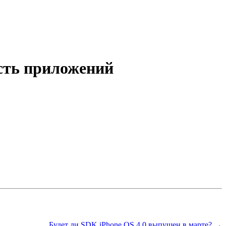
есть приложений
Будет ли SDK iPhone OS 4.0 выпущен в марте? →