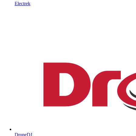
Electrek
DroneDJ