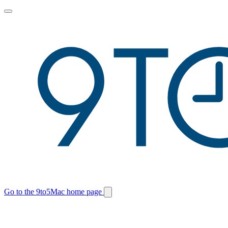
Toggle
main
menu
Go to the 9to5Mac home page
Switch
site