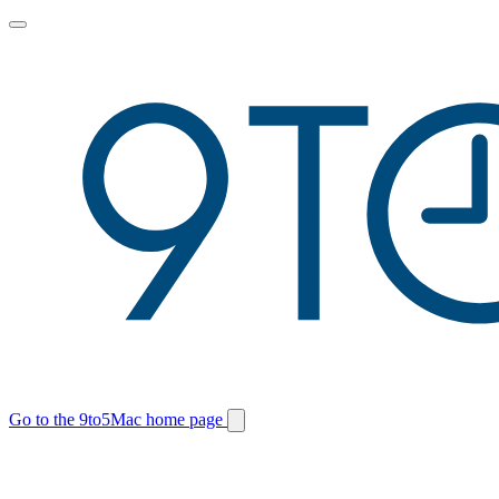
Toggle
main
menu
Go to the 9to5Mac home page
Switch
site