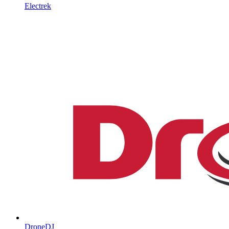
Electrek
DroneDJ