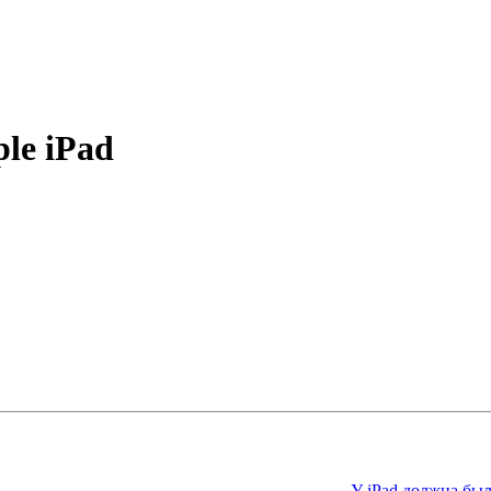
le iPad
У iPad должна бы