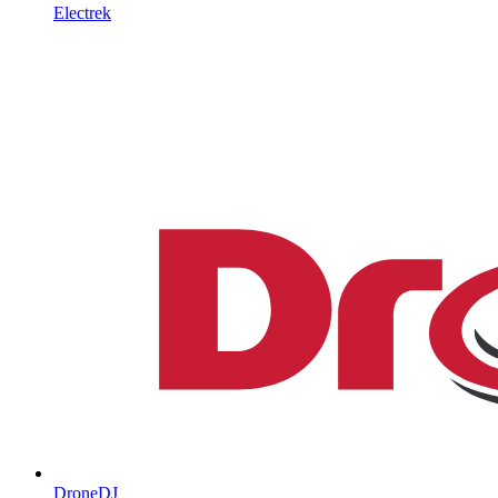
Electrek
DroneDJ