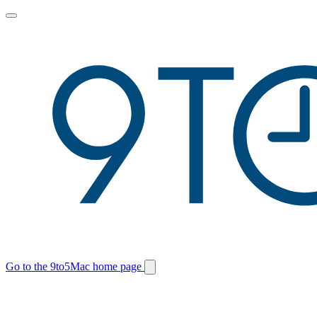
Toggle
main
menu
Go to the 9to5Mac home page
Switch
site