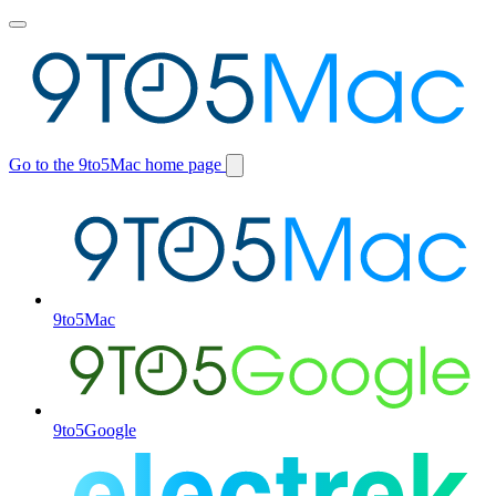
Toggle
main
menu
Go to the 9to5Mac home page
Switch
site
9to5Mac
9to5Google