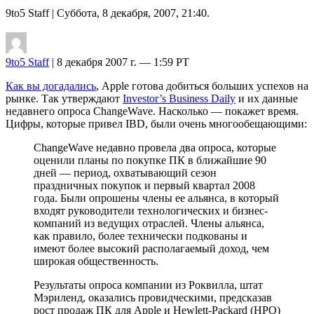
9to5 Staff
| Суббота, 8 декабря, 2007, 21:40.
9to5 Staff
| 8 декабря 2007 г. — 1:59 PT
Как вы догадались
, Apple готова добиться больших успехов на
рынке. Так утверждают
Investor’s Business Daily
и их данные
недавнего опроса ChangeWave. Насколько — покажет время.
Цифры, которые привел IBD, были очень многообещающими:
ChangeWave недавно провела два опроса, которые
оценили планы по покупке ПК в ближайшие 90
дней — период, охватывающий сезон
праздничных покупок и первый квартал 2008
года. Были опрошены члены ее альянса, в который
входят руководители технологических и бизнес-
компаний из ведущих отраслей. Члены альянса,
как правило, более технически подкованы и
имеют более высокий располагаемый доход, чем
широкая общественность.
Результаты опроса компании из Роквилла, штат
Мэриленд, оказались провидческими, предсказав
рост продаж ПК для Apple и Hewlett-Packard (HPQ)