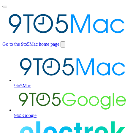
Toggle
main
menu
Go to the 9to5Mac home page
Switch
site
9to5Mac
9to5Google