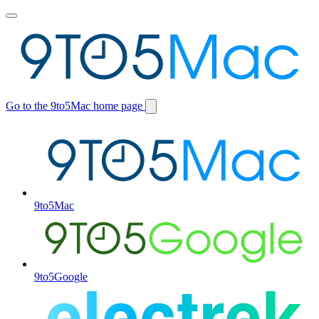
Toggle
main
menu
Go to the 9to5Mac home page
Switch
site
9to5Mac
9to5Google