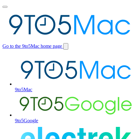
Toggle
main
menu
Go to the 9to5Mac home page
Switch
site
9to5Mac
9to5Google