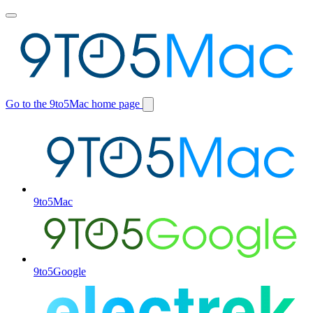
Toggle
main
menu
Go to the 9to5Mac home page
Switch
site
9to5Mac
9to5Google