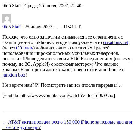
9to5 Staff
| Среда, 25 июля, 2007, 21:40.
9to5 Staff
| 25 июля 2007 г. — 11:41 PT
Похоже, что одно за другим снимаются все ограничения с
«защищенного» iPhone. Сегодня мы узнаем, что
cre.ations.net
(через
O’Grady
) добились одного из святых Граалей
использования широкополосных мобильных телефонов,
позволив iPhone делиться своим EDGE-соединением (почему,
почему не 3G, Apple?!) с хост-компьютером. Что дальше,
хакеры? Если принимаете заказы, превратите мой iPhone в
junxion box
!
Не верите нам?!?! Посмотрите запись (после перерыва)…
[youtube http://www.youtube.com/watch?v=Io11d0kFGio]
← AT&T активировала всего 150 000 iPhone за первые два дня
– чего ждут люди?