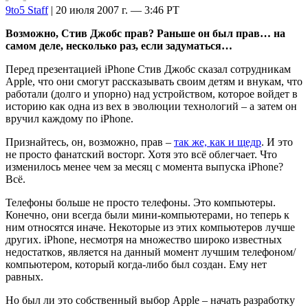
9to5 Staff
| 20 июля 2007 г. — 3:46 PT
Возможно, Стив Джобс прав? Раньше он был прав… на
самом деле, несколько раз, если задуматься…
Перед презентацией iPhone Стив Джобс сказал сотрудникам
Apple, что они смогут рассказывать своим детям и внукам, что
работали (долго и упорно) над устройством, которое войдет в
историю как одна из вех в эволюции технологий – а затем он
вручил каждому по iPhone.
Признайтесь, он, возможно, прав –
так же, как и щедр
. И это
не просто фанатский восторг. Хотя это всё облегчает. Что
изменилось менее чем за месяц с момента выпуска iPhone?
Всё.
Телефоны больше не просто телефоны. Это компьютеры.
Конечно, они всегда были мини-компьютерами, но теперь к
ним относятся иначе. Некоторые из этих компьютеров лучше
других. iPhone, несмотря на множество широко известных
недостатков, является на данный момент лучшим телефоном/
компьютером, который когда-либо был создан. Ему нет
равных.
Но был ли это собственный выбор Apple – начать разработку