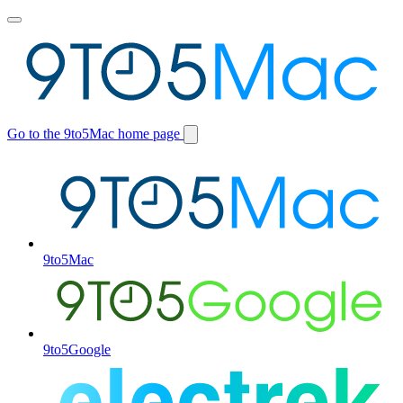
Toggle
main
menu
Go to the 9to5Mac home page
Switch
site
9to5Mac
9to5Google