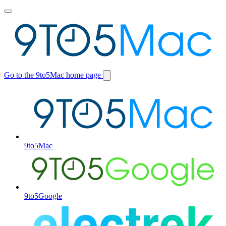
Toggle
main
menu
Go to the 9to5Mac home page
Switch
site
9to5Mac
9to5Google