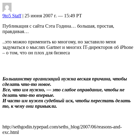
9to5 Staff
| 25 июня 2007 г. — 15:49 PT
Публикация с сайта Сэта Година… большая, простая,
правдивая…
..это можно применить ко многому, но заставило меня
задуматься о мыслях Gartner и многих IT-директоров об iPhone
– о том, что он плох для бизнеса
Большинству организаций нужна веская причина, чтобы
сделать что-то новое.
Все, что им нужно, — это слабое оправдание, чтобы не
делать что-то впервые.
И часто им нужен судебный иск, чтобы перестать делать
то, к чему они привыкли.
http://sethgodin.typepad.com/seths_blog/2007/06/reasons-and-
exc.html