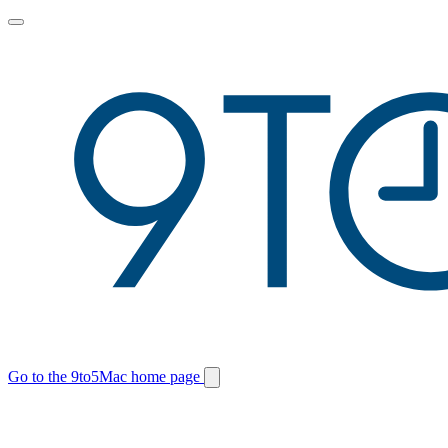
Toggle
main
menu
Go to the 9to5Mac home page
Switch
site