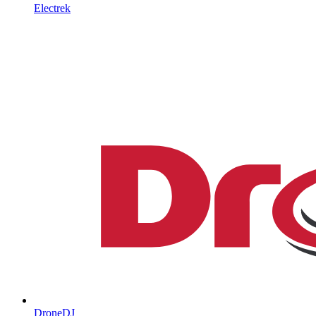
Electrek
DroneDJ