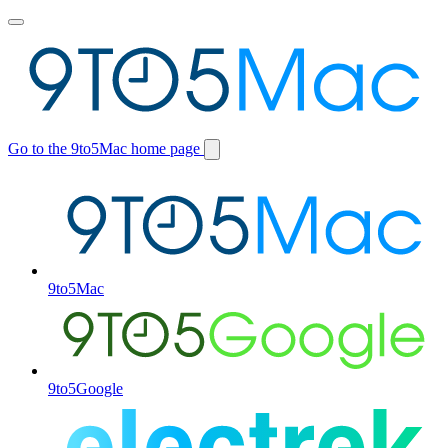
Toggle
main
menu
Go to the 9to5Mac home page
Switch
site
9to5Mac
9to5Google