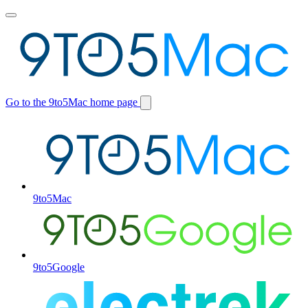
Toggle
main
menu
Go to the 9to5Mac home page
Switch
site
9to5Mac
9to5Google