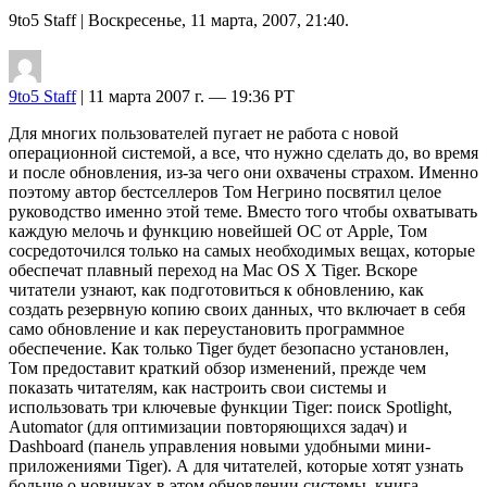
9to5 Staff
| Воскресенье, 11 марта, 2007, 21:40.
9to5 Staff
| 11 марта 2007 г. — 19:36 PT
Для многих пользователей пугает не работа с новой
операционной системой, а все, что нужно сделать до, во время
и после обновления, из-за чего они охвачены страхом. Именно
поэтому автор бестселлеров Том Негрино посвятил целое
руководство именно этой теме. Вместо того чтобы охватывать
каждую мелочь и функцию новейшей ОС от Apple, Том
сосредоточился только на самых необходимых вещах, которые
обеспечат плавный переход на Mac OS X Tiger. Вскоре
читатели узнают, как подготовиться к обновлению, как
создать резервную копию своих данных, что включает в себя
само обновление и как переустановить программное
обеспечение. Как только Tiger будет безопасно установлен,
Том предоставит краткий обзор изменений, прежде чем
показать читателям, как настроить свои системы и
использовать три ключевые функции Tiger: поиск Spotlight,
Automator (для оптимизации повторяющихся задач) и
Dashboard (панель управления новыми удобными мини-
приложениями Tiger). А для читателей, которые хотят узнать
больше о новинках в этом обновлении системы, книга