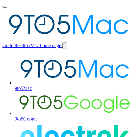
Toggle
main
menu
Go to the 9to5Mac home page
Switch
site
9to5Mac
9to5Google