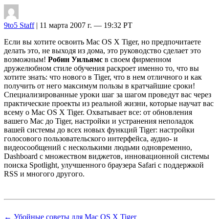
9to5 Staff
| 11 марта 2007 г. — 19:32 PT
Если вы хотите освоить Mac OS X Tiger, но предпочитаете
делать это, не выходя из дома, это руководство сделает это
возможным!
Робин Уильямс
в своем фирменном
дружелюбном стиле обучения раскроет именно то, что вы
хотите знать: что нового в Tiger, что в нем отличного и как
получить от него максимум пользы в кратчайшие сроки!
Специализированные уроки шаг за шагом проведут вас через
практические проекты из реальной жизни, которые научат вас
всему о Mac OS X Tiger. Охватывает все: от обновления
вашего Mac до Tiger, настройки и устранения неполадок
вашей системы до всех новых функций Tiger: настройки
голосового пользовательского интерфейса, аудио- и
видеосообщений с несколькими людьми одновременно,
Dashboard с множеством виджетов, инновационной системы
поиска Spotlight, улучшенного браузера Safari с поддержкой
RSS и многого другого.
← Убойные советы для Mac OS X Tiger