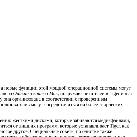
н, а новые функции этой мощной операционной системы могут
еллера
Очистка вашего Mac
, погружает читателей в Tiger и шаг
ку она организована в соответствии с проверенным
ользователи смогут сосредоточиться на более творческих
влению жесткими дисками, которые забиваются медиафайлами,
иться от лишних программ, которые устанавливает Tiger, как
ногое другое. Специальные советы по очистке также
ые методы обслуживания по очистке, которые пользователи