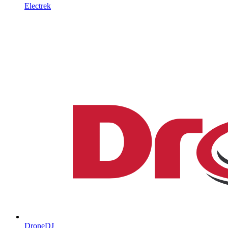
Electrek
DroneDJ