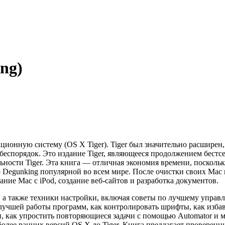
ng)
ционную систему (OS X Tiger). Tiger был значительно расшире
беспорядок. Это издание Tiger, являющееся продолжением бестс
ьности Tiger. Эта книга — отличная экономия времени, посколь
Degunking популярной во всем мире. После очистки своих Mac п
ание Mac с iPod, создание веб-сайтов и разработка документов.
, а также техники настройки, включая советы по лучшему упра
лучшей работы программ, как контролировать шрифты, как избав
 как упростить повторяющиеся задачи с помощью Automator и м
более ранних версий OS X до Tiger. Книга предлагает проверенн