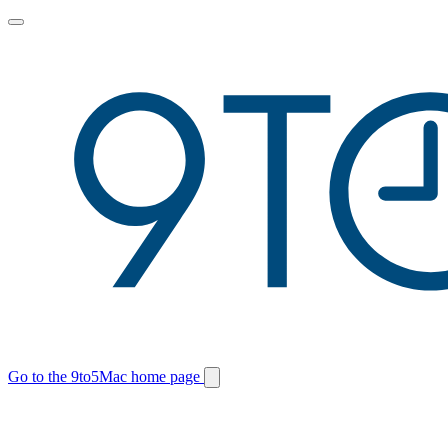
Toggle
main
menu
Go to the 9to5Mac home page
Switch
site