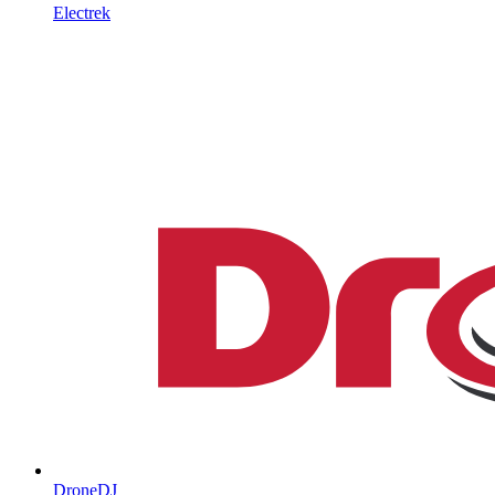
Electrek
DroneDJ