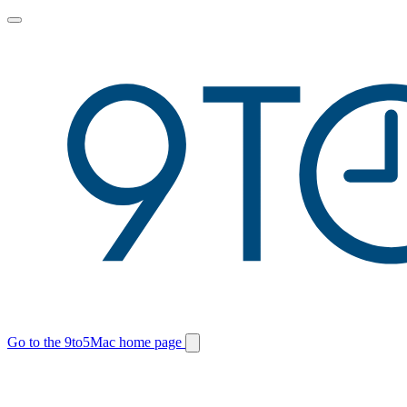
Toggle
main
menu
Go to the 9to5Mac home page
Switch
site