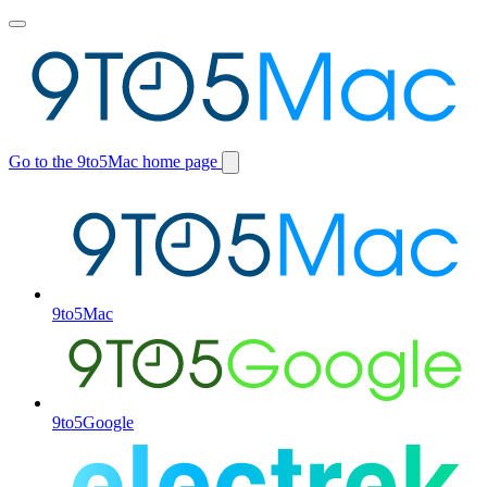
Toggle
main
menu
Go to the 9to5Mac home page
Switch
site
9to5Mac
9to5Google