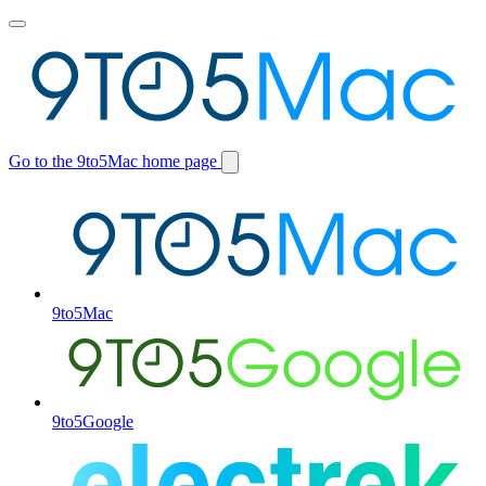
Toggle
main
menu
Go to the 9to5Mac home page
Switch
site
9to5Mac
9to5Google