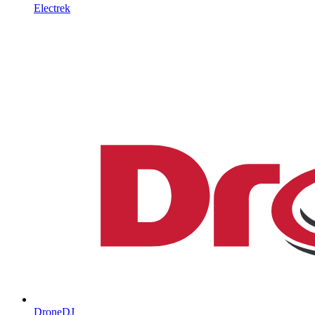
Electrek
DroneDJ