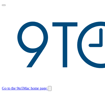
Toggle
main
menu
Go to the 9to5Mac home page
Switch
site