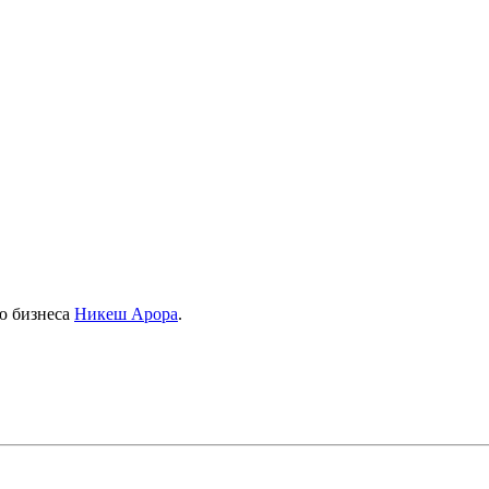
ю бизнеса
Никеш Арора
.