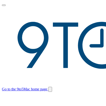
Toggle
main
menu
Go to the 9to5Mac home page
Switch
site