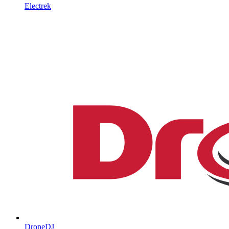
Electrek
DroneDJ