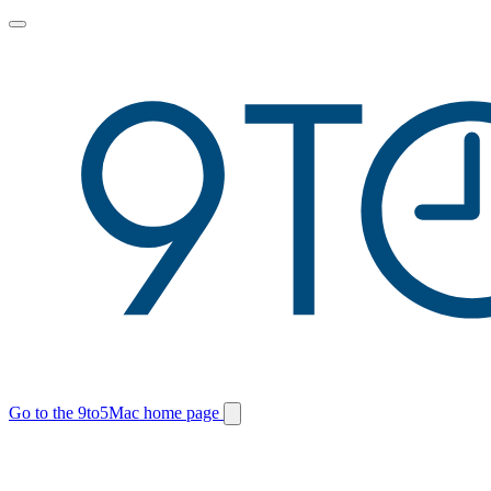
Toggle
main
menu
Go to the 9to5Mac home page
Switch
site