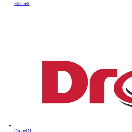
Electrek
DroneDJ