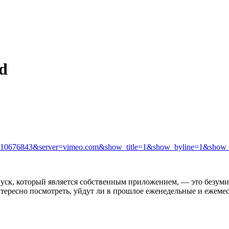
d
id=10676843&server=vimeo.com&show_title=1&show_byline=1&show
выпуск, который является собственным приложением, — это безуми
нтересно посмотреть, уйдут ли в прошлое еженедельные и ежемес