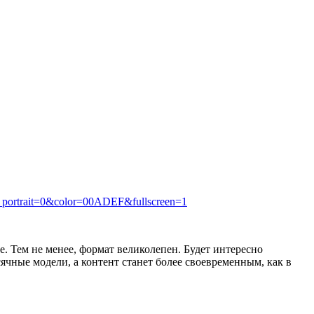
_portrait=0&color=00ADEF&fullscreen=1
е. Тем не менее, формат великолепен. Будет интересно
ячные модели, а контент станет более своевременным, как в