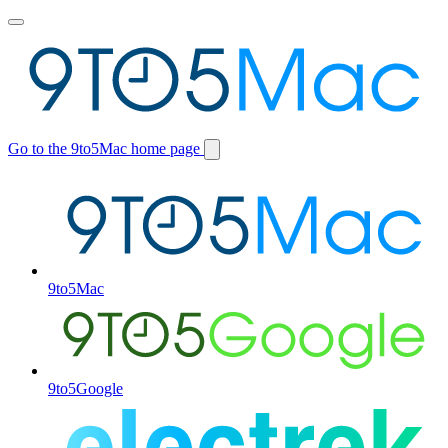
Toggle
main
menu
Go to the 9to5Mac home page
Switch
site
9to5Mac
9to5Google