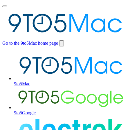
Toggle
main
menu
Go to the 9to5Mac home page
Switch
site
9to5Mac
9to5Google