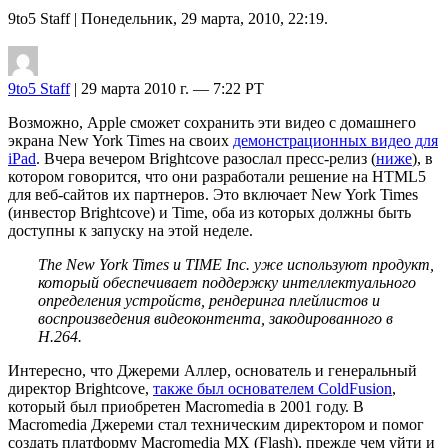
9to5 Staff
| Понедельник, 29 марта, 2010, 22:19.
9to5 Staff
| 29 марта 2010 г. — 7:22 PT
Возможно, Apple сможет сохранить эти видео с домашнего
экрана New York Times на своих
демонстрационных видео для
iPad
. Вчера вечером Brightcove разослал пресс-релиз (
ниже
), в
котором говорится, что они разработали решение на HTML5
для веб-сайтов их партнеров. Это включает New York Times
(инвестор Brightcove) и Time, оба из которых должны быть
доступны к запуску на этой неделе.
The New York Times и TIME Inc. уже используют продукт,
который обеспечивает поддержку интеллектуального
определения устройств, рендеринга плейлистов и
воспроизведения видеоконтента, закодированного в
H.264.
Интересно, что Джереми Аллер, основатель и генеральный
директор Brightcove,
также был основателем ColdFusion
,
который был приобретен Macromedia в 2001 году. В
Macromedia Джереми стал техническим директором и помог
создать платформу Macromedia MX (Flash), прежде чем уйти и