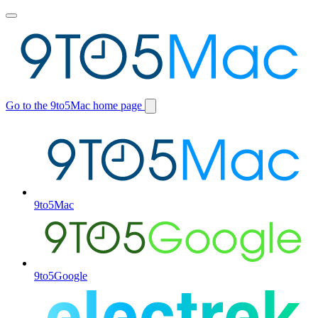
Toggle
main
menu
Go to the 9to5Mac home page
Switch
site
9to5Mac
9to5Google