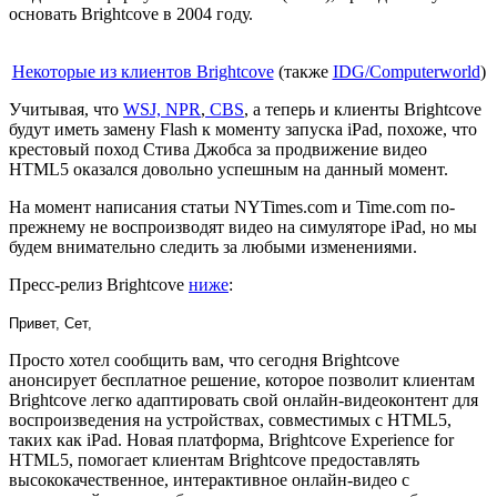
основать Brightcove в 2004 году.
Некоторые из клиентов Brightcove
(также
IDG/Computerworld
)
Учитывая, что
WSJ, NPR
,
CBS
, а теперь и клиенты Brightcove
будут иметь замену Flash к моменту запуска iPad, похоже, что
крестовый поход Стива Джобса за продвижение видео
HTML5 оказался довольно успешным на данный момент.
На момент написания статьи NYTimes.com и Time.com по-
прежнему не воспроизводят видео на симуляторе iPad, но мы
будем внимательно следить за любыми изменениями.
Пресс-релиз Brightcove
ниже
:
Привет, Сет,
Просто хотел сообщить вам, что сегодня Brightcove
анонсирует бесплатное решение, которое позволит клиентам
Brightcove легко адаптировать свой онлайн-видеоконтент для
воспроизведения на устройствах, совместимых с HTML5,
таких как iPad. Новая платформа, Brightcove Experience for
HTML5, помогает клиентам Brightcove предоставлять
высококачественное, интерактивное онлайн-видео с