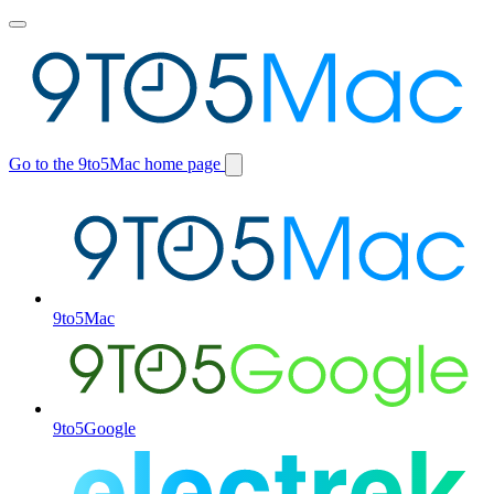
Toggle
main
menu
Go to the 9to5Mac home page
Switch
site
9to5Mac
9to5Google