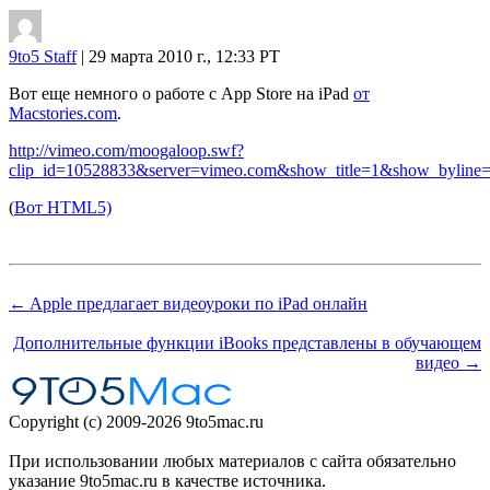
9to5 Staff
| 29 марта 2010 г., 12:33 PT
Вот еще немного о работе с App Store на iPad
от
Macstories.com
.
http://vimeo.com/moogaloop.swf?
clip_id=10528833&server=vimeo.com&show_title=1&show_byline
(
Вот HTML5)
← Apple предлагает видеоуроки по iPad онлайн
Дополнительные функции iBooks представлены в обучающем
видео →
Copyright (c) 2009-2026 9to5mac.ru
При использовании любых материалов с сайта обязательно
указание 9to5mac.ru в качестве источника.