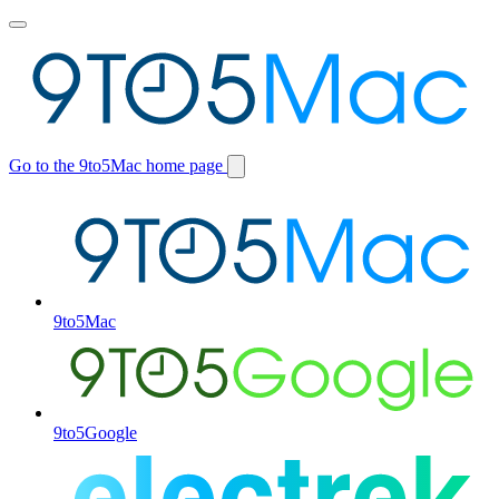
Toggle
main
menu
Go to the 9to5Mac home page
Switch
site
9to5Mac
9to5Google