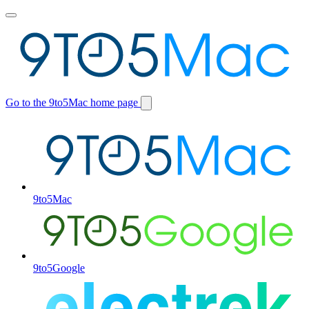
Toggle
main
menu
Go to the 9to5Mac home page
Switch
site
9to5Mac
9to5Google