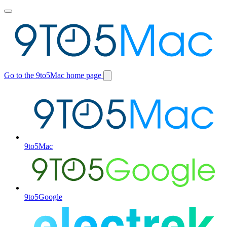
Toggle
main
menu
Go to the 9to5Mac home page
Switch
site
9to5Mac
9to5Google