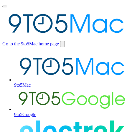
Toggle
main
menu
Go to the 9to5Mac home page
Switch
site
9to5Mac
9to5Google