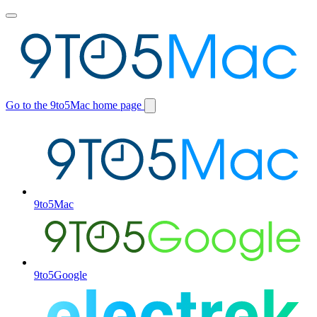
Toggle
main
menu
Go to the 9to5Mac home page
Switch
site
9to5Mac
9to5Google