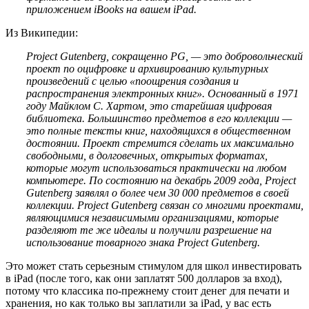
приложением iBooks на вашем iPad.
Из Википедии:
Project Gutenberg, сокращенно PG, — это добровольческий
проект по оцифровке и архивированию культурных
произведений с целью «поощрения создания и
распространения электронных книг». Основанный в 1971
году Майклом С. Хартом, это старейшая цифровая
библиотека. Большинство предметов в его коллекции —
это полные тексты книг, находящихся в общественном
достоянии. Проект стремится сделать их максимально
свободными, в долговечных, открытых форматах,
которые могут использоваться практически на любом
компьютере. По состоянию на декабрь 2009 года, Project
Gutenberg заявлял о более чем 30 000 предметов в своей
коллекции. Project Gutenberg связан со многими проектами,
являющимися независимыми организациями, которые
разделяют те же идеалы и получили разрешение на
использование товарного знака Project Gutenberg.
Это может стать серьезным стимулом для школ инвестировать
в iPad (после того, как они заплатят 500 долларов за вход),
потому что классика по-прежнему стоит денег для печати и
хранения, но как только вы заплатили за iPad, у вас есть