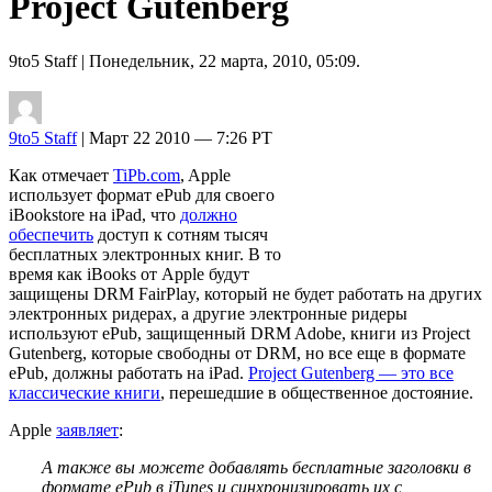
Project Gutenberg
9to5 Staff
| Понедельник, 22 марта, 2010, 05:09.
9to5 Staff
| Март 22 2010 — 7:26 PT
Как отмечает
TiPb.com
, Apple
использует формат ePub для своего
iBookstore на iPad, что
должно
обеспечить
доступ к сотням тысяч
бесплатных электронных книг. В то
время как iBooks от Apple будут
защищены DRM FairPlay, который не будет работать на других
электронных ридерах, а другие электронные ридеры
используют ePub, защищенный DRM Adobe, книги из Project
Gutenberg, которые свободны от DRM, но все еще в формате
ePub, должны работать на iPad.
Project Gutenberg — это все
классические книги
, перешедшие в общественное достояние.
Apple
заявляет
:
А также вы можете добавлять бесплатные заголовки в
формате ePub в iTunes и синхронизировать их с