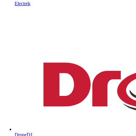
Electrek
DroneDJ