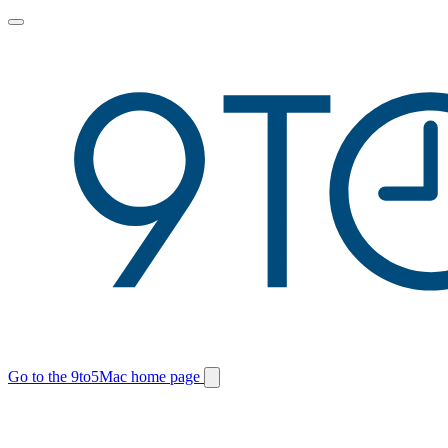
Toggle
main
menu
Go to the 9to5Mac home page
Switch
site