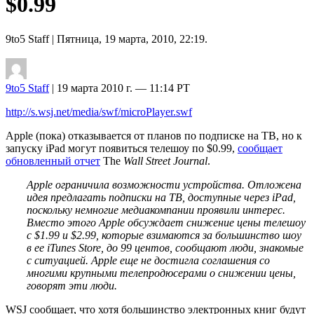
$0.99
9to5 Staff
| Пятница, 19 марта, 2010, 22:19.
9to5 Staff
| 19 марта 2010 г. — 11:14 PT
http://s.wsj.net/media/swf/microPlayer.swf
Apple (пока) отказывается от планов по подписке на ТВ, но к
запуску iPad могут появиться телешоу по $0.99,
сообщает
обновленный отчет
The
Wall Street Journal
.
Apple ограничила возможности устройства. Отложена
идея предлагать подписки на ТВ, доступные через iPad,
поскольку немногие медиакомпании проявили интерес.
Вместо этого Apple обсуждает снижение цены телешоу
с $1.99 и $2.99, которые взимаются за большинство шоу
в ее iTunes Store, до 99 центов, сообщают люди, знакомые
с ситуацией. Apple еще не достигла соглашения со
многими крупными телепродюсерами о снижении цены,
говорят эти люди.
WSJ сообщает, что хотя большинство электронных книг будут