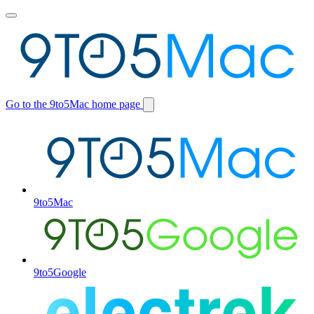
Toggle
main
menu
Go to the 9to5Mac home page
Switch
site
9to5Mac
9to5Google