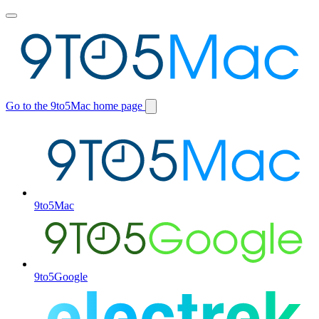
Toggle
main
menu
Go to the 9to5Mac home page
Switch
site
9to5Mac
9to5Google