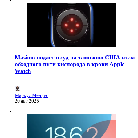
Masimo подает в суд на таможню США из-за
обходного пути кислорода в крови Apple
Watch
Маркус Мендес
20 авг 2025