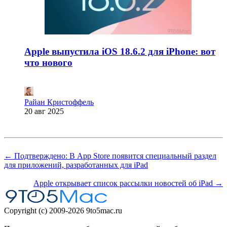
Apple выпустила iOS 18.6.2 для iPhone: вот
что нового
Райан Кристоффель
20 авг 2025
← Подтверждено: В App Store появится специальный раздел
для приложений, разработанных для iPad
Apple открывает список рассылки новостей об iPad →
Copyright (c) 2009-2026 9to5mac.ru