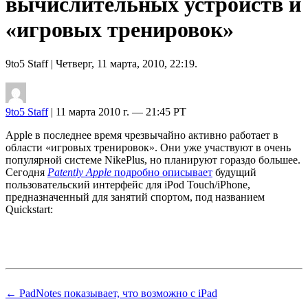
вычислительных устройств и
«игровых тренировок»
9to5 Staff
| Четверг, 11 марта, 2010, 22:19.
9to5 Staff
| 11 марта 2010 г. — 21:45 PT
Apple в последнее время чрезвычайно активно работает в
области «игровых тренировок». Они уже участвуют в очень
популярной системе NikePlus, но планируют гораздо большее.
Сегодня
Patently Apple
подробно описывает
будущий
пользовательский интерфейс для iPod Touch/iPhone,
предназначенный для занятий спортом, под названием
Quickstart:
← PadNotes показывает, что возможно с iPad