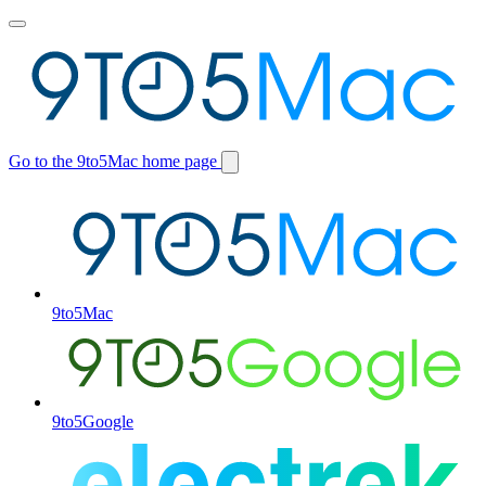
Toggle
main
menu
Go to the 9to5Mac home page
Switch
site
9to5Mac
9to5Google