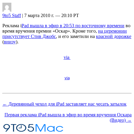
9to5 Staff
| 7 марта 2010 г. — 20:10 PT
Реклама i
Pad вышла в эфир в 20:53 по восточному времени
во
время вручения премии «Оскар». Кроме того,
на церемонии
присутствует Стив Джобс
, и его заметили на
красной дорожке
(
внизу
).
via
via
← Деревянный чехол для iPad заставляет нас чесать затылок
Первая реклама iPad вышла в эфир во время вручения Оскара
(Видео) →