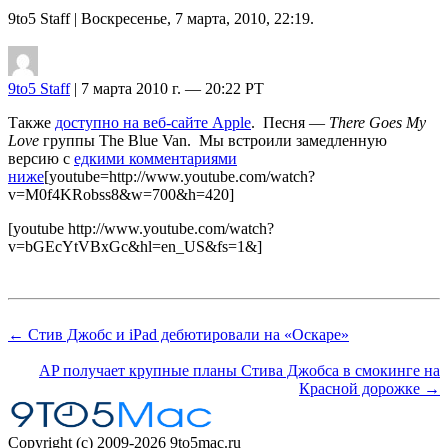
9to5 Staff
| Воскресенье, 7 марта, 2010, 22:19.
9to5 Staff
| 7 марта 2010 г. — 20:22 PT
Также
доступно на веб-сайте Apple
. Песня —
There Goes My
Love
группы The Blue Van. Мы встроили замедленную
версию с
едкими комментариями
ниже
[youtube=http://www.youtube.com/watch?
v=M0f4KRobss8&w=700&h=420]
[youtube http://www.youtube.com/watch?
v=bGEcYtVBxGc&hl=en_US&fs=1&]
← Стив Джобс и iPad дебютировали на «Оскаре»
AP получает крупные планы Стива Джобса в смокинге на
Красной дорожке →
Copyright (c) 2009-2026 9to5mac.ru