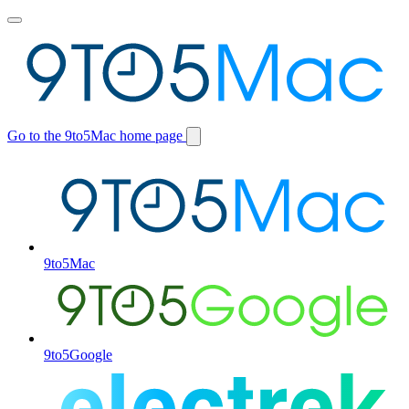
Toggle
main
menu
Go to the 9to5Mac home page
Switch
site
9to5Mac
9to5Google