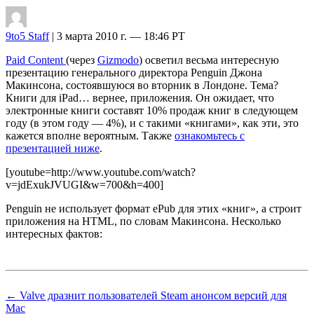
9to5 Staff
| 3 марта 2010 г. — 18:46 PT
Paid Content
(через
Gizmodo
) осветил весьма интересную
презентацию генерального директора Penguin Джона
Макинсона, состоявшуюся во вторник в Лондоне. Тема?
Книги для iPad… вернее, приложения. Он ожидает, что
электронные книги составят 10% продаж книг в следующем
году (в этом году — 4%), и с такими «книгами», как эти, это
кажется вполне вероятным. Также
ознакомьтесь с
презентацией ниже
.
[youtube=http://www.youtube.com/watch?
v=jdExukJVUGI&w=700&h=400]
Penguin не использует формат ePub для этих «книг», а строит
приложения на HTML, по словам Макинсона. Несколько
интересных фактов:
← Valve дразнит пользователей Steam анонсом версий для
Mac