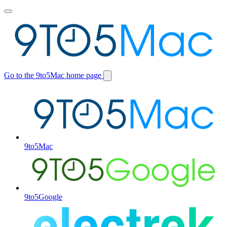
Toggle
main
menu
Go to the 9to5Mac home page
Switch
site
9to5Mac
9to5Google