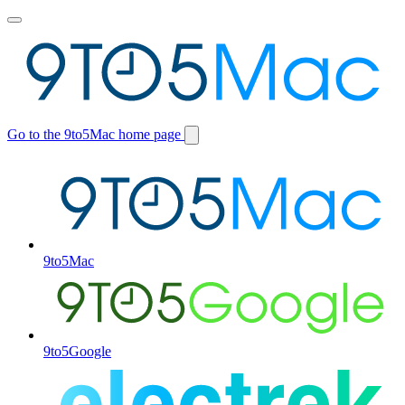
Toggle
main
menu
Go to the 9to5Mac home page
Switch
site
9to5Mac
9to5Google