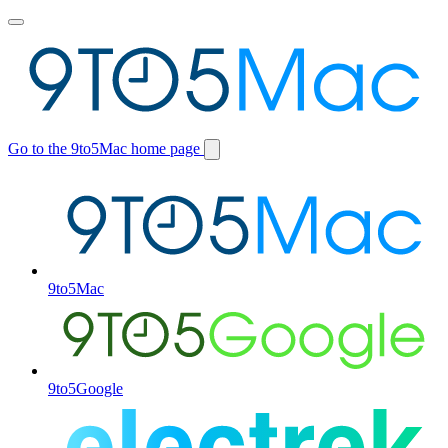
Toggle
main
menu
Go to the 9to5Mac home page
Switch
site
9to5Mac
9to5Google