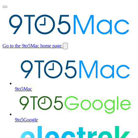
Toggle
main
menu
Go to the 9to5Mac home page
Switch
site
9to5Mac
9to5Google